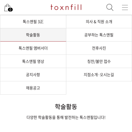
0
톡스앤필 3正
의사 & 직원 소개
학술활동
공부하는 톡스앤필
톡스앤필 앰버서더
전후사진
톡스앤필 영상
칭찬/불만 접수
공지사항
지점소개·오시는길
채용공고
학술활동
다양한 학술활동을 통해 발전하는 톡스앤필입니다!