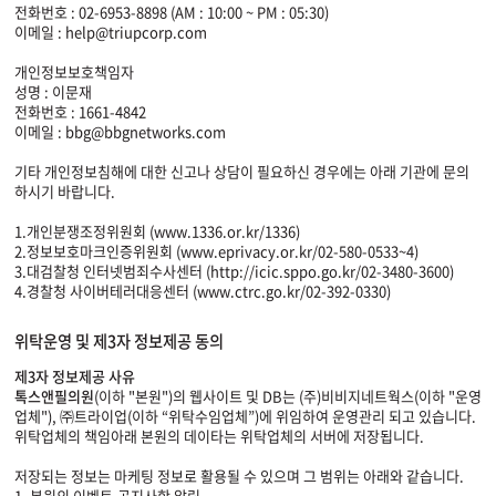
전화번호 : 02-6953-8898 (AM : 10:00 ~ PM : 05:30)
이메일 : help@triupcorp.com
개인정보보호책임자
성명 : 이문재
전화번호 : 1661-4842
이메일 : bbg@bbgnetworks.com
기타 개인정보침해에 대한 신고나 상담이 필요하신 경우에는 아래 기관에 문의
하시기 바랍니다.
1.개인분쟁조정위원회 (www.1336.or.kr/1336)
2.정보보호마크인증위원회 (www.eprivacy.or.kr/02-580-0533~4)
3.대검찰청 인터넷범죄수사센터 (http://icic.sppo.go.kr/02-3480-3600)
4.경찰청 사이버테러대응센터 (www.ctrc.go.kr/02-392-0330)
위탁운영 및 제3자 정보제공 동의
제3자 정보제공 사유
톡스앤필의원
(이하 "본원")의 웹사이트 및 DB는 (주)비비지네트웍스(이하 "운영
업체"), ㈜트라이업(이하 “위탁수임업체”)에 위임하여 운영관리 되고 있습니다.
위탁업체의 책임아래 본원의 데이타는 위탁업체의 서버에 저장됩니다.
저장되는 정보는 마케팅 정보로 활용될 수 있으며 그 범위는 아래와 같습니다.
1. 본원의 이벤트,공지사항 알림.