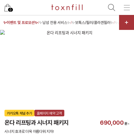
카카오
0
✨이벤트 및 프로모션✨
✨남성 전용 서비스✨
✨보톡스/필러/콜라겐필러✨
✨스킨부스
/
/
/
카카오톡 채널 추가
홈페이지 예약 고객
온다 리프팅과 시너지 패키지
690,000
원~
시너지 효과로 더욱 아름다워 지자!