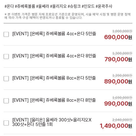
#온다 #쥬베룩볼륨 #울쎄라 #올리지오 #슈링크 #인모드 #윤곽주사
※ 본 이벤트 가격은 병원 자체 프로모션 기준으로 운영되며, 시술 예약 시점 및 병원 운영 정책
에 따라 가격·구성·혜택이 변경되거나 종료될 수 있습니다.
1,000,000
원
[EVENT] [온베룩] 쥬베룩볼륨 4cc+온다 5만줄
690,000
원
1,300,000
원
[EVENT] [온베룩] 쥬베룩볼륨 4cc+온다 8만줄
790,000
원
1,390,000
원
[EVENT] [온베룩] 쥬베룩볼륨 8cc+온다 5만줄
890,000
원
1,690,000
원
[EVENT] [온베룩] 쥬베룩볼륨 8cc+온다 8만줄
990,000
원
2,040,000
원
[EVENT] [울리온] 울쎄라 300샷+올리지오X 
300샷+온다 5만줄 1회
1,490,000
원