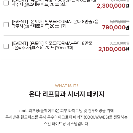
[EVENT] [슈온다] 슈링크 300샷+온다 8만줄+윤
곽주사(無스테로이드)20cc 3회
2,300,000
원
1,070,000
원
[EVENT] [온포마] 인모드FORMA+온다 8만줄+윤
곽주사(無스테로이드)20cc 1회
790,000
원
3,210,000
원
[EVENT] [온포마] 인모드FORMA+온다 8만줄
+윤곽주사(無스테로이드)20cc 3회
2,100,000
원
WHAT IS IT?
온다 리프팅과 시너지 패키지
onda리프팅(쿨웨이브)은 피부 타이트닝 및 컨투어링을 위해
특허받은 핸드피스를 통해 특수마이크로파 에너지(COOLWAVES)를 전달하는
스킨 타이트닝 시스템입니다.