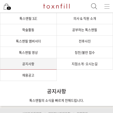
0
톡스앤필 3正
의사 & 직원 소개
학술활동
공부하는 톡스앤필
톡스앤필 앰버서더
전후사진
톡스앤필 영상
칭찬/불만 접수
공지사항
지점소개·오시는길
채용공고
공지사항
톡스앤필의 소식을 빠르게 전해드립니다.