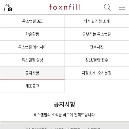
0
톡스앤필 3正
의사 & 직원 소개
학술활동
공부하는 톡스앤필
톡스앤필 앰버서더
전후사진
톡스앤필 영상
칭찬/불만 접수
공지사항
지점소개·오시는길
채용공고
공지사항
톡스앤필의 소식을 빠르게 전해드립니다.