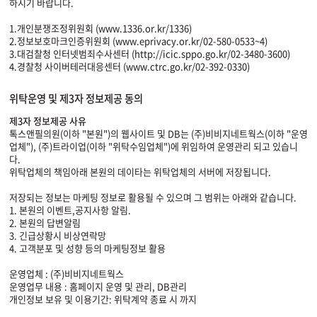
하시기 바랍니다.
1.개인분쟁조정위원회 (www.1336.or.kr/1336)
2.정보보호마크인증위원회 (www.eprivacy.or.kr/02-580-0533~4)
3.대검찰청 인터넷범죄수사센터 (http://icic.sppo.go.kr/02-3480-3600)
4.경찰청 사이버테러대응센터 (www.ctrc.go.kr/02-392-0330)
위탁운영 및 제3자 정보제공 동의
제3자 정보제공 사유
톡스앤필의원(이하 "본원")의 웹사이트 및 DB는 (주)비비지네트웍스(이하 "운영
업체"), (주)트라이업(이하 "위탁수임업체")에 위임하여 운영관리 되고 있습니
다.
위탁업체의 책임아래 본원의 데이타는 위탁업체의 서버에 저장됩니다.
저장되는 정보는 마케팅 정보로 활용될 수 있으며 그 범위는 아래와 같습니다.
1. 본원의 이벤트,공지사항 알림.
2. 본원의 답변알림
3. 긴급상황시 비상연락망
4. 고객분포 및 성향 등의 마케팅정보 활용
운영업체 : (주)비비지네트웍스
운영업무 내용 : 홈페이지 운영 및 관리, DB관리
개인정보 보유 및 이용기간: 위탁계약 종료 시 까지