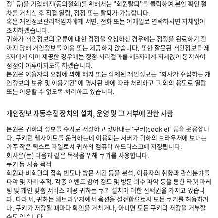
정' 등)을 가입해지(동의철회)를 위해서는 "회원탈퇴"를 클릭하여 본인 확인 절
차를 거치신 후 직접 열람, 정정 또는 탈퇴가 가능합니다.
혹은 개인정보관리책임자에게 서면, 전화 또는 이메일로 연락하시면 지체없이
조치하겠습니다.
귀하가 개인정보의 오류에 대한 정정을 요청하신 경우에는 정정을 완료하기 전
까지 당해 개인정보를 이용 또는 제공하지 않습니다. 또한 잘못된 개인정보를 제
3자에게 이미 제공한 경우에는 정정 처리결과를 제3자에게 지체없이 통지하여
정정이 이루어지도록 하겠습니다.
본원은 이용자의 요청에 의해 해지 또는 삭제된 개인정보는 "회사가 수집하는 개
인정보의 보유 및 이용기간"에 명시된 바에 따라 처리하고 그 외의 용도로 열람
또는 이용할 수 없도록 처리하고 있습니다.
개인정보 자동수집 장치의 설치, 운영 및 그 거부에 관한 사항
본원은 귀하의 정보를 수시로 저장하고 찾아내는 '쿠키(cookie)' 등을 운용합니
다. 쿠키란 웹사이트를 운영하는데 이용되는 서버가 귀하의 브라우저에 보내는
아주 작은 텍스트 파일로서 귀하의 컴퓨터 하드디스크에 저장됩니다.
회사은(는) 다음과 같은 목적을 위해 쿠키를 사용합니다.
쿠키 등 사용 목적
회원과 비회원의 접속 빈도나 방문 시간 등을 분석, 이용자의 취향과 관심분야를
파악 및 자취 추적, 각종 이벤트 참여 정도 및 방문 회수 파악 등을 통한 타겟 마케
팅 및 개인 맞춤 서비스 제공 귀하는 쿠키 설치에 대한 선택권을 가지고 있습니
다. 따라서, 귀하는 웹브라우저에서 옵션을 설정함으로써 모든 쿠키를 허용하거
나, 쿠키가 저장될 때마다 확인을 거치거나, 아니면 모든 쿠키의 저장을 거부할
수도 있습니다.