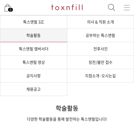
0
톡스앤필 3正
의사 & 직원 소개
학술활동
공부하는 톡스앤필
톡스앤필 앰버서더
전후사진
톡스앤필 영상
칭찬/불만 접수
공지사항
지점소개·오시는길
채용공고
학술활동
다양한 학술활동을 통해 발전하는 톡스앤필입니다!