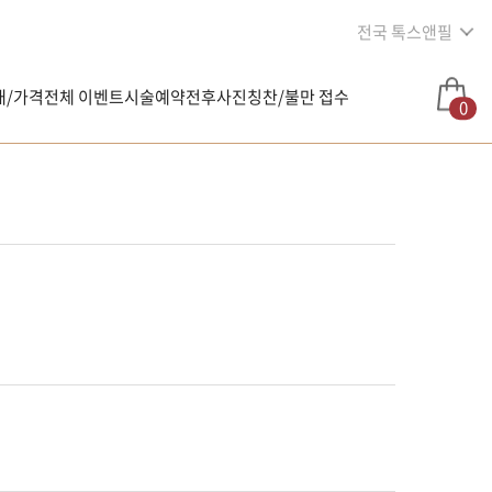
전국 톡스앤필
내/가격
전체 이벤트
시술예약
전후사진
칭찬/불만 접수
0