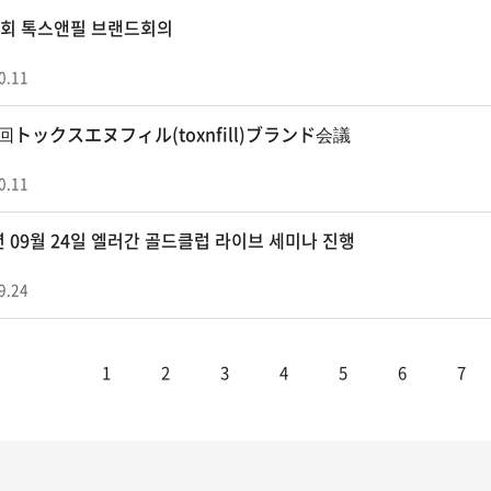
14회 톡스앤필 브랜드회의
0.11
4回トックスエヌフィル(toxnfill)ブランド会議
0.11
년 09월 24일 엘러간 골드클럽 라이브 세미나 진행
9.24
1
2
3
4
5
6
7