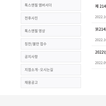
톡스앤필 앰버서더
제 2
2022.1
전후사진
第21
톡스앤필 영상
2022.1
칭찬/불만 접수
2022
공지사항
2022.0
지점소개·오시는길
채용공고