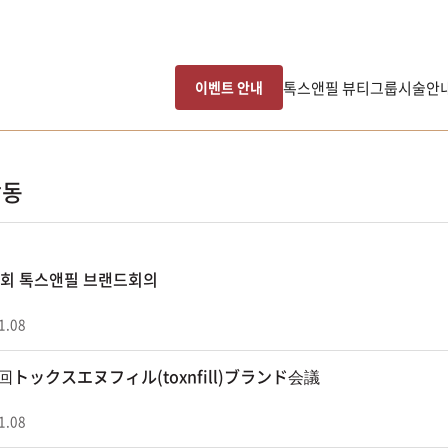
톡스앤필 뷰티그룹
시술안
이벤트 안내
활동
15회 톡스앤필 브랜드회의
1.08
5回トックスエヌフィル(toxnfill)ブランド会議
1.08