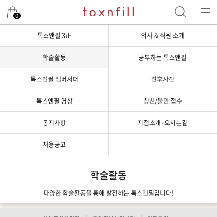
0
톡스앤필 3正
의사 & 직원 소개
학술활동
공부하는 톡스앤필
톡스앤필 앰버서더
전후사진
톡스앤필 영상
칭찬/불만 접수
공지사항
지점소개·오시는길
채용공고
학술활동
다양한 학술활동을 통해 발전하는 톡스앤필입니다!