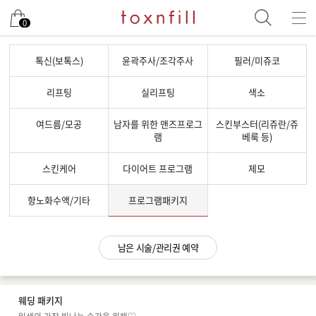
남은 시술/관리권 예약
0
남은 시술/관리권 종류 선택
톡신(보톡스)
윤곽주사/조각주사
필러/미쥬코
리프팅
리프팅
실리프팅
색소
색소
여드름/모공
남자를 위한 맨즈프로그
스킨부스터(리쥬란/쥬
제모
램
베룩 등)
여드름/모공
스킨케어
다이어트 프로그램
제모
스킨부스터
스킨케어
항노화수액/기타
프로그램패키지
체형
항노화수액
남은 시술/관리권 예약
기타
웨딩 패키지