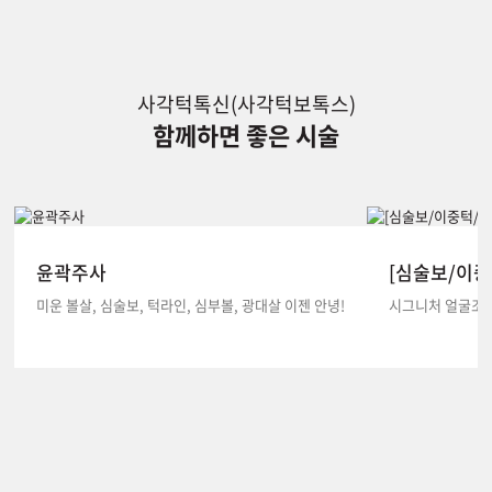
사각턱톡신(사각턱보톡스)
함께하면 좋은 시술
윤곽주사
[심술보/이중
미운 볼살, 심술보, 턱라인, 심부볼, 광대살 이젠 안녕!
시그니처 얼굴조각