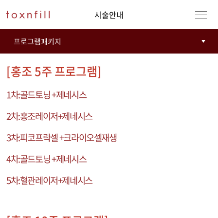
시술안내
[홍조 5주 프로그램]
시술내용123
1
차
:
골드토닝
+
제네시스
2
차
:
홍조레이저
+
제네시스
3
차
:
피코프락셀
+
크라이오셀재생
4
차
:
골드토닝
+
제네시스
5
차
:
혈관레이저
+
제네시스