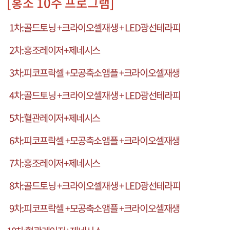
[홍조 10주 프로그램]
1
차
:
골드토닝
+
크라이오셀재생
+ LED
광선테라피
2
차
:
홍조레이저
+
제네시스
3
차
:
피코프락셀
+
모공축소앰플
+
크라이오셀재생
4
차
:
골드토닝
+
크라이오셀재생
+ LED
광선테라피
5
차
:
혈관레이저
+
제네시스
6
차
:
피코프락셀
+
모공축소앰플
+
크라이오셀재생
7
차
:
홍조레이저
+
제네시스
8
차
:
골드토닝
+
크라이오셀재생
+ LED
광선테라피
9
차
:
피코프락셀
+
모공축소앰플
+
크라이오셀재생