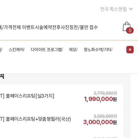
전국 톡스앤필
내/가격
전체 이벤트
시술예약
전후사진
칭찬/불만 접수
0
)
스킨케어
다이어트 프로그램
제모
항노화수액/기타
/
/
/
/
/
택
2,770,000
원
NT] 풀페이스리프팅[실3가지]
1,990,000
원
3,500,000
원
NT] 풀페이스리프팅+맞춤형필러(국산)
3,000,000
원