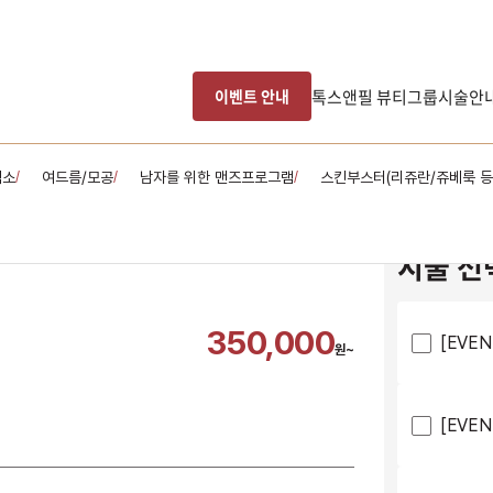
톡스앤필 뷰티그룹
시술안
이벤트 안내
색소
여드름/모공
남자를 위한 맨즈프로그램
스킨부스터(리쥬란/쥬베룩 등
/
/
/
시술 선
350,000
[EVE
원~
[EVE