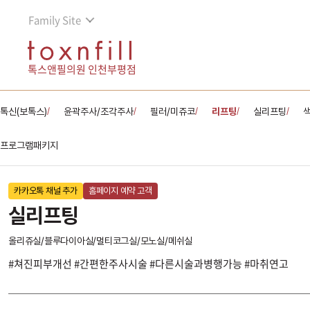
Family Site
톡스앤필의원 인천부평점
톡신(보톡스)
윤곽주사/조각주사
필러/미쥬코
리프팅
실리프팅
/
/
/
/
/
프로그램패키지
카카오톡 채널 추가
홈페이지 예약 고객
실리프팅
올리쥬실/블루다이아실/멀티코그실/모노실/메쉬실
#쳐진피부개선 #간편한주사시술 #다른시술과병행가능 #마취연고