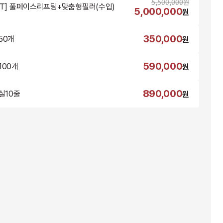
5,500,000
원
NT] 풀페이스리프팅+맞춤형필러(수입)
5,000,000
원
350,000
50개
원
590,000
100개
원
890,000
g실10줄
원