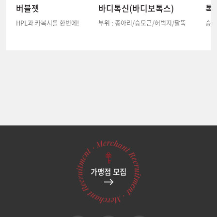
버블젯
바디톡신(바디보톡스)
톡
HPL과 카복시를 한번에!
부위 : 종아리/승모근/허벅지/팔뚝
승모
가맹점 모집