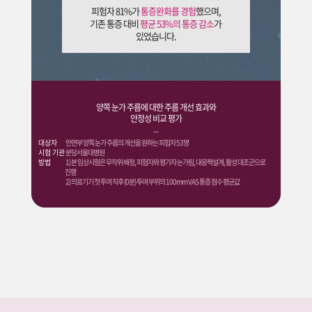
피험자 81%가
통증완화를 경험
했으며,
기존 통증 대비
평균 53%의 통증 감소
가
있었습니다.
양쪽 눈가 주름에 대한 주름 개선 효과와
안정성 비교 평가
대상자
안면부 양쪽 눈가 주름의 개선을 원하는 피험자 53명
시험 기관
분당서울대병원
방법
1) 본 임상시험은 무작위 배정, 피험자와 평가자 눈가림, 대응짝설계, 활성 대조군으로
진행
2) 의료기기 첫 투여 직후 (0분) 투여 부위의 100mm VAS 통증 점수 평균값