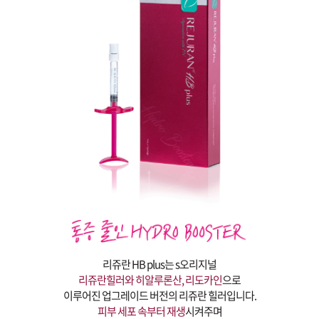
리쥬란 HB plus는 s오리지널
리쥬란힐러와 히알루론산, 리도카인
으로
이루어진 업그레이드 버전의 리쥬란 힐러입니다.
피부 세포 속부터 재생
시켜주며