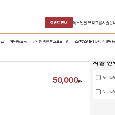
톡스앤필 뷰티그룹
시술안
이벤트 안내
색소
여드름/모공
남자를 위한 맨즈프로그램
스킨부스터(리쥬란/쥬베룩 등
/
/
/
시술 선
두피DA
50,000
원~
두피DA