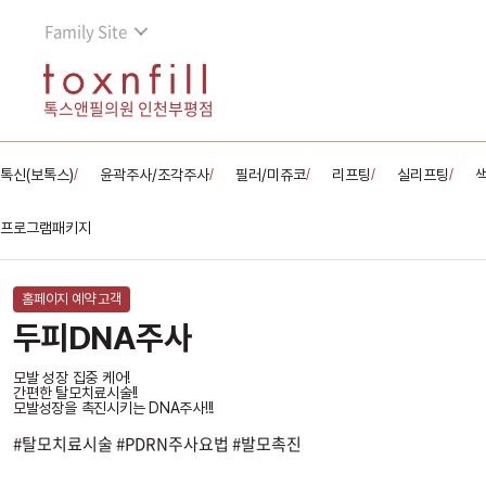
Family Site
톡스앤필의원 인천부평점
톡신(보톡스)
윤곽주사/조각주사
필러/미쥬코
리프팅
실리프팅
/
/
/
/
/
프로그램패키지
홈페이지 예약 고객
두피DNA주사
모발 성장 집중 케어!
간편한 탈모치료시술!!
모발성장을 촉진시키는 DNA주사!!!
#탈모치료시술 #PDRN주사요법 #발모촉진