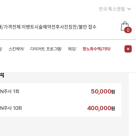
전국 톡스앤필
내/가격
전체 이벤트
시술예약
전후사진
칭찬/불만 접수
0
)
스킨케어
다이어트 프로그램
제모
항노화수액/기타
/
/
/
/
/
택
50,000
N주사 1회
원
400,000
N주사 10회
원